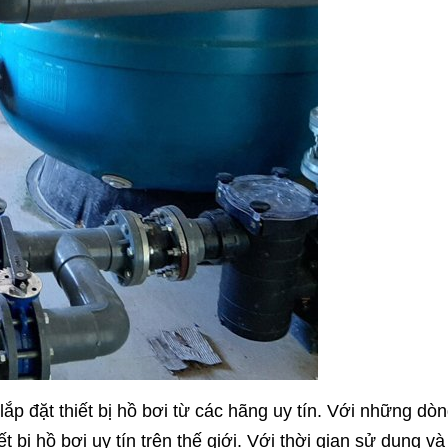
ắp đặt thiết bị hồ bơi từ các hãng uy tín. Với những dò
bị hồ bơi uy tín trên thế giới. Với thời gian sử dụng và