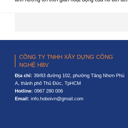
CÔNG TY TNHH XÂY DỰNG CÔNG
NGHỆ HBV
Địa chỉ:
39/83 đường 102, phường Tăng Nhơn Phú
A, thành phố Thủ Đức, TpHCM
Hotline:
0967 280 006
Email:
info.hoboivn@gmail.com