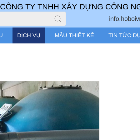
CÔNG TY TNHH XÂY DỰNG CÔNG N
info.hobo
U
DỊCH VỤ
MẪU THIẾT KẾ
TIN TỨC D