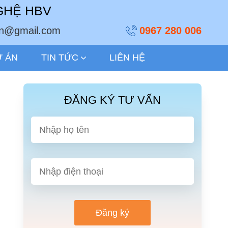
GHỆ HBV
ivn@gmail.com
0967 280 006
Ự ÁN
TIN TỨC
LIÊN HỆ
ĐĂNG KÝ TƯ VẤN
Đăng ký