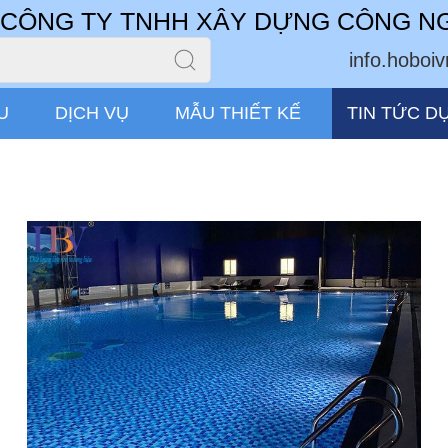
CÔNG TY TNHH XÂY DỰNG CÔNG N
info.hobo
U
DỊCH VỤ
MẪU THIẾT KẾ
TIN TỨC D