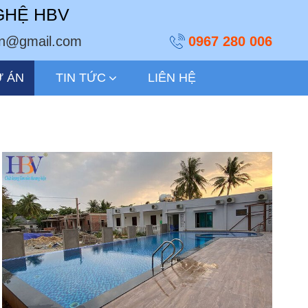
GHỆ HBV
ivn@gmail.com
0967 280 006
Ự ÁN
TIN TỨC
LIÊN HỆ