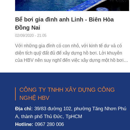
Bể bơi gia đình anh Linh - Biên Hòa
Đồng Nai
02/09/2020 - 21:05
Với những gia đình có con nhỏ, với kinh tế dư và có
diện tích quỹ đất đủ để xây dựng hồ bơi. Lời khuyên
của HBV nên suy nghĩ đến việc xây dựng một hồ bơi.
Có...
CÔNG TY TNHH XÂY DỰNG CÔNG
NGHỆ HBV
Địa chỉ:
39/83 đường 102, phường Tăng Nhơn Phú
A, thành phố Thủ Đức, TpHCM
Hotline:
0967 280 006