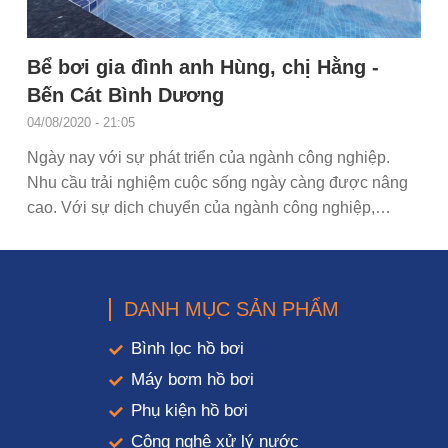
Bể bơi gia đình anh Hùng, chị Hằng -
Bến Cát Bình Dương
04/08/2020 - 21:05
Ngày nay với sự phát triển của ngành công nghiệp.
Nhu cầu trải nghiệm cuộc sống ngày càng được nâng
cao. Với sự dịch chuyển của ngành công nghiệp,
những khu...
DANH MỤC SẢN PHẨM
Bình lọc hồ bơi
Máy bơm hồ bơi
Phụ kiện hồ bơi
Công nghệ xử lý nước