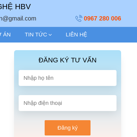
GHỆ HBV
ivn@gmail.com
0967 280 006
Ự ÁN
TIN TỨC
LIÊN HỆ
ĐĂNG KÝ TƯ VẤN
Đăng ký