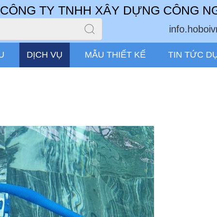
CÔNG TY TNHH XÂY DỰNG CÔNG N
info.hobo
U
DỊCH VỤ
MẪU THIẾT KẾ
TIN TỨC D